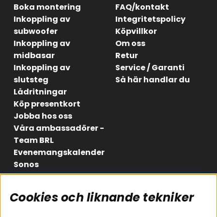
Boka montering
FAQ/kontakt
Inkoppling av
Integritetspolicy
subwoofer
Köpvillkor
Inkoppling av
Om oss
midbasar
Retur
Inkoppling av
Service / Garanti
slutsteg
Så här handlar du
Lådritningar
Köp presentkort
Jobba hos oss
Våra ambassadörer -
Team BRL
Evenemangskalender
Sonos
Cookies och liknande tekniker
Områden
Följ oss
Instagram
Billjud