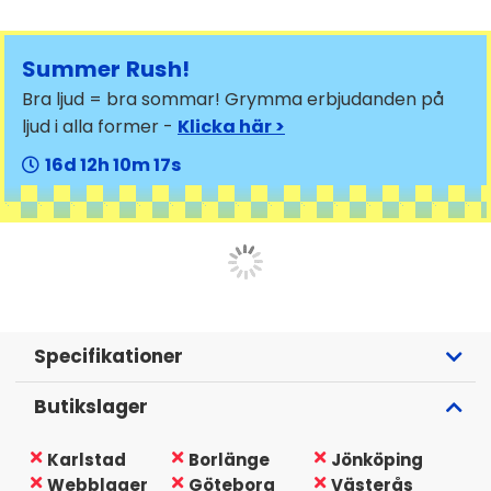
Summer Rush!
Bra ljud = bra sommar! Grymma erbjudanden på
ljud i alla former -
Klicka här >
16
12
10
17
Specifikationer
Butikslager
Karlstad
Borlänge
Jönköping
Webblager
Göteborg
Västerås