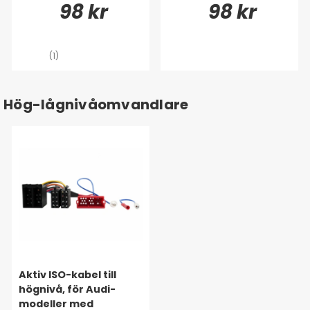
98 kr
98 kr
(1)
Hög-lågnivåomvandlare
Aktiv ISO-kabel till
högnivå, för Audi-
modeller med