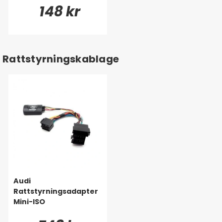
148 kr
Rattstyrningskablage
Audi
Rattstyrningsadapter
Mini-ISO