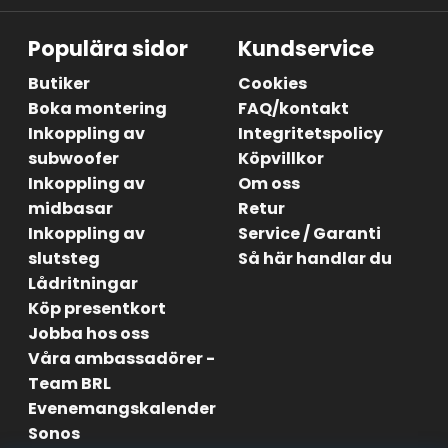
Populära sidor
Kundservice
Butiker
Cookies
Boka montering
FAQ/kontakt
Inkoppling av
Integritetspolicy
subwoofer
Köpvillkor
Inkoppling av
Om oss
midbasar
Retur
Inkoppling av
Service / Garanti
slutsteg
Så här handlar du
Lådritningar
Köp presentkort
Jobba hos oss
Våra ambassadörer -
Team BRL
Evenemangskalender
Sonos