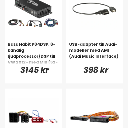
Bass Habit P84DSP, 8-
USB-adapter till Audi-
kanalig
modeller med AMI
ljudprocessor/DSP till
(Audi Music Interface)
VW 2012- med MIB (52-
3145 kr
398 kr
pin)