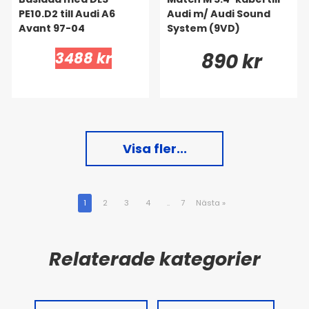
PE10.D2 till Audi A6
Audi m/ Audi Sound
Avant 97-04
System (9VD)
3488 kr
890 kr
Visa fler...
1
2
3
4
..
7
Nästa
»