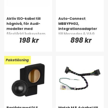
Aktiv ISO-kabel till
Auto-Connect
högnivå, för Audi-
MBBYPH02,
modeller med
integrationsadapter
förstärkt baksystem
till Mercedes & VAG
198 kr
898 kr
Paketlösning
Baslåda med DLS
Match M 5.4-kabel till