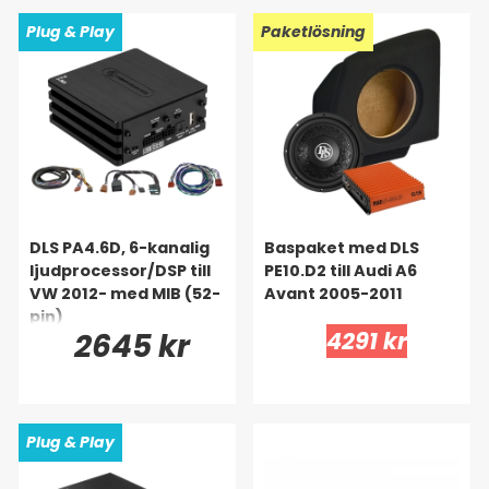
Plug & Play
Paketlösning
DLS PA4.6D, 6-kanalig
Baspaket med DLS
ljudprocessor/DSP till
PE10.D2 till Audi A6
VW 2012- med MIB (52-
Avant 2005-2011
pin)
2645 kr
4291 kr
Plug & Play