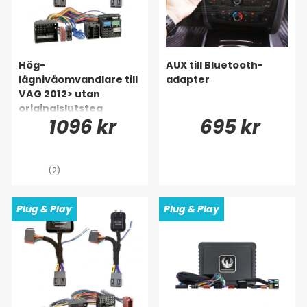
Hög-
AUX till Bluetooth-
lågnivåomvandlare till
adapter
VAG 2012> utan
originalslutsteg
1096 kr
695 kr
(2)
Plug & Play
Plug & Play