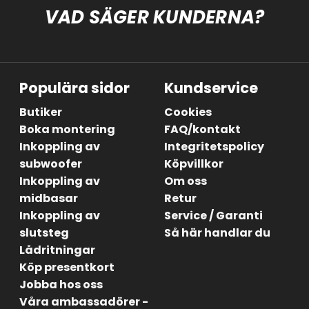
VAD SÄGER KUNDERNA?
Populära sidor
Kundservice
Butiker
Cookies
Boka montering
FAQ/kontakt
Inkoppling av
Integritetspolicy
subwoofer
Köpvillkor
Inkoppling av
Om oss
midbasar
Retur
Inkoppling av
Service / Garanti
slutsteg
Så här handlar du
Lådritningar
Köp presentkort
Jobba hos oss
Våra ambassadörer -