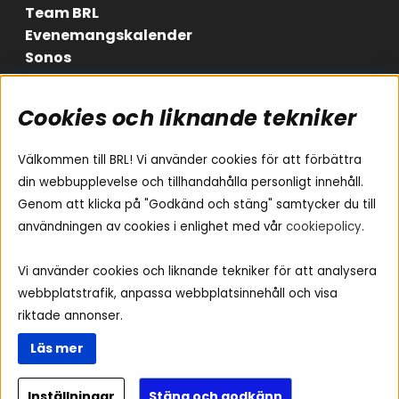
Team BRL
Evenemangskalender
Sonos
Cookies och liknande tekniker
Områden
Följ oss
Instagram
Billjud
Välkommen till BRL! Vi använder cookies för att förbättra
Hemmaljud
Facebook
din webbupplevelse och tillhandahålla personligt innehåll.
Medarbetare
Genom att klicka på "Godkänd och stäng" samtycker du till
Youtube
Vad passar i min bil
användningen av cookies i enlighet med vår
cookiepolicy
.
Yamaha Musiccast
Tiktok
Ljud till A-traktorn
Vi använder cookies och liknande tekniker för att analysera
Ljud till båten
webbplatstrafik, anpassa webbplatsinnehåll och visa
Ljud till lastbil
riktade annonser.
Ljus till A-traktorn
Läs mer
Visselblåsning
Inställningar
Stäng och godkänn