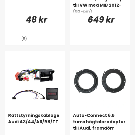
till VW med MIB 2012-
(52-pin)
48 kr
649 kr
(5)
Rattstyrningskablage
Auto-Connect 6.5
Audi A3/A4/A6/R8/TT
tums högtalaradapter
till Audi, framdörr