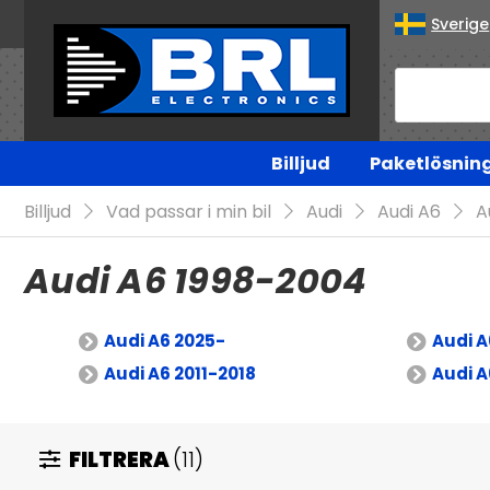
Sverige
Billjud
Paketlösnin
Billjud
Vad passar i min bil
Audi
Audi A6
A
Audi A6 1998-2004
Audi A6 2025-
Audi A
Audi A6 2011-2018
Audi A
FILTRERA
(11)