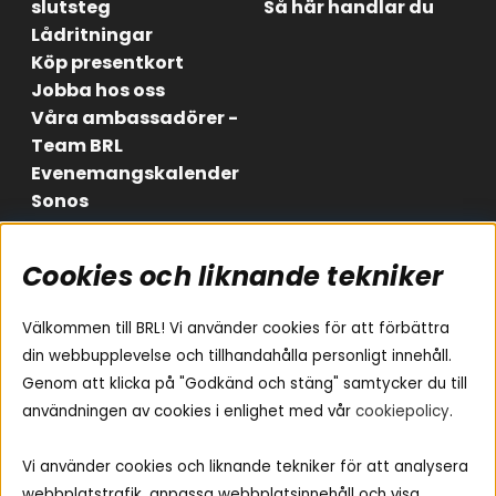
slutsteg
Så här handlar du
Lådritningar
Köp presentkort
Jobba hos oss
Våra ambassadörer -
Team BRL
Evenemangskalender
Sonos
Cookies och liknande tekniker
Områden
Följ oss
Instagram
Billjud
Välkommen till BRL! Vi använder cookies för att förbättra
Hemmaljud
Facebook
din webbupplevelse och tillhandahålla personligt innehåll.
Medarbetare
Genom att klicka på "Godkänd och stäng" samtycker du till
Youtube
Vad passar i min bil
användningen av cookies i enlighet med vår
cookiepolicy
.
Yamaha Musiccast
Tiktok
Ljud till A-traktorn
Vi använder cookies och liknande tekniker för att analysera
Ljud till båten
webbplatstrafik, anpassa webbplatsinnehåll och visa