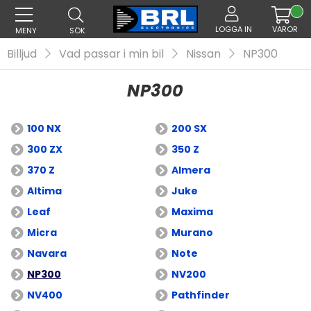
LOGGA IN
VAROR
MENY
SÖK
Billjud
Vad passar i min bil
Nissan
NP300
NP300
100 NX
200 SX
300 ZX
350 Z
370 Z
Almera
Altima
Juke
Leaf
Maxima
Micra
Murano
Navara
Note
NP300
NV200
NV400
Pathfinder