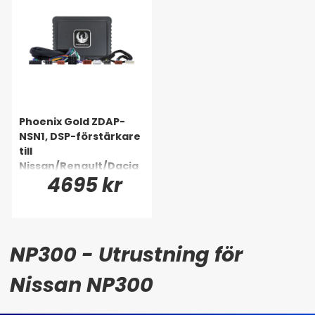
Phoenix Gold ZDAP-
NSN1, DSP-förstärkare
till
Nissan/Renault/Dacia
4695 kr
m.fl. 2004-
NP300 - Utrustning för
Nissan NP300