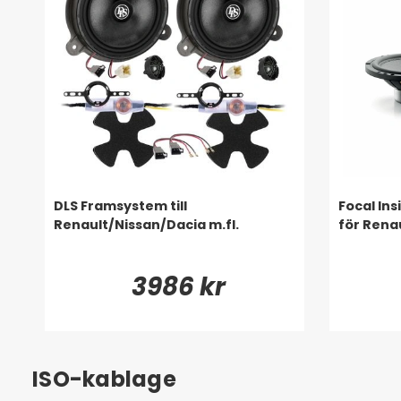
DLS Framsystem till
Focal Ins
Renault/Nissan/Dacia m.fl.
för Rena
3986 kr
ISO-kablage