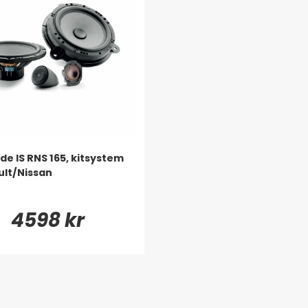
ide IS RNS 165, kitsystem
ult/Nissan
4598 kr