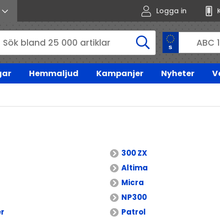
Logga in
gar
Hemmaljud
Kampanjer
Nyheter
V
300 ZX
Altima
Micra
NP300
er
Patrol