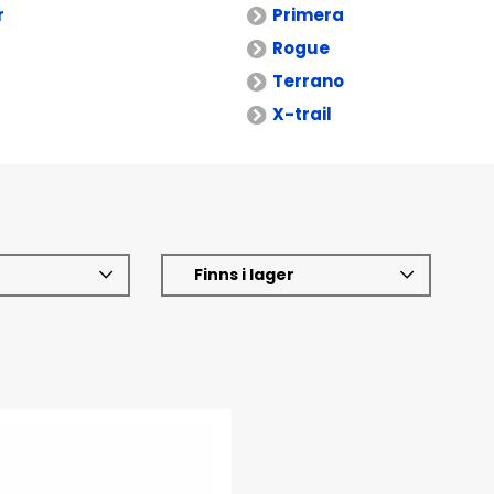
r
Primera
Rogue
Terrano
X-trail
Finns i lager