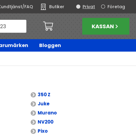
Kundtjänst/FAQ
Butiker
Privat
Företag
KASSAN
arumärken
Bloggen
350 Z
Juke
Murano
NV200
Pixo