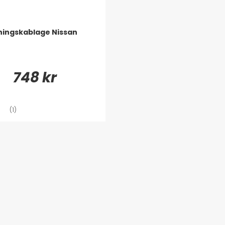
ningskablage Nissan
748 kr
(1)