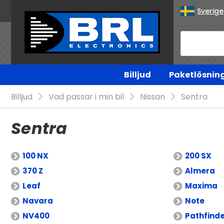
Sverige
Billjud
Paketlösnin
Billjud
Vad passar i min bil
Nissan
Sentra
Sentra
100 NX
200 SX
370 Z
Almera
Leaf
Maxima
Navara
Note
NV400
Pathfind