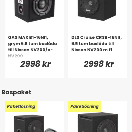
GAS MAX B1-16NI1,
DLS Cruise CRSB-16NI1,
grym 6.5 tum baslåda
6.5 tum baslåda till
till Nissan NV200/e-
Nissan NV200 m.fl
NV200
2998 kr
2998 kr
Baspaket
Paketlösning
Paketlösning