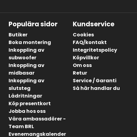
Populära sidor
Kundservice
Butiker
Cookies
Boka montering
FAQ/kontakt
Inkoppling av
Integritetspolicy
subwoofer
Köpvillkor
Inkoppling av
Om oss
midbasar
Retur
Inkoppling av
Service / Garanti
slutsteg
Så här handlar du
Lådritningar
Köp presentkort
Jobba hos oss
Våra ambassadörer -
Team BRL
Evenemangskalender