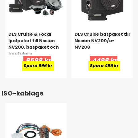
DLS Cruise & Focal
DLS Cruise baspaket till
ljudpaket till Nissan
Nissan NV200/e-
NV200, baspaket och
NV200
högtalare
8598 kr
4498 kr
Spara 996 kr
Spara 498 kr
ISO-kablage