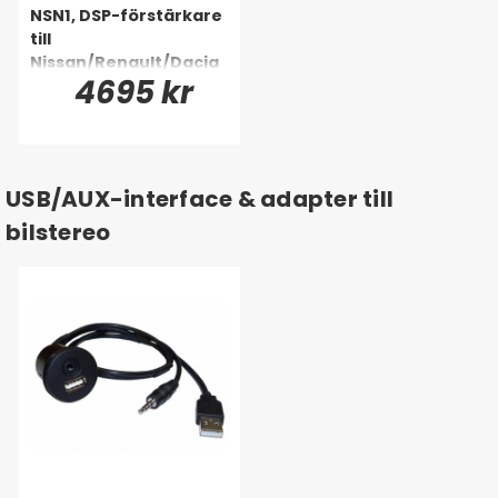
NSN1, DSP-förstärkare
till
Nissan/Renault/Dacia
4695 kr
m.fl. 2004-
USB/AUX-interface & adapter till
bilstereo