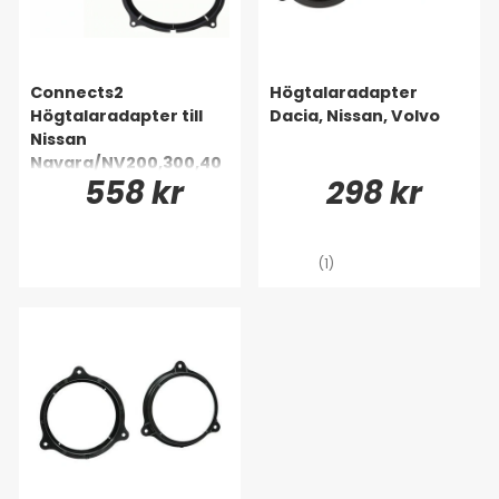
Connects2
Högtalaradapter
Högtalaradapter till
Dacia, Nissan, Volvo
Nissan
Navara/NV200,300,40
558 kr
298 kr
0 6x9tum
(1)