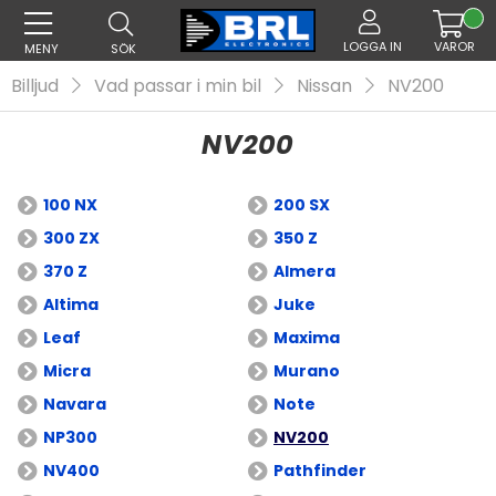
LOGGA IN
VAROR
MENY
SÖK
Billjud
Vad passar i min bil
Nissan
NV200
NV200
100 NX
200 SX
300 ZX
350 Z
370 Z
Almera
Altima
Juke
Leaf
Maxima
Micra
Murano
Navara
Note
NP300
NV200
NV400
Pathfinder