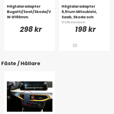
Högtalaradapter
Högtalaradapter
Bugatti/Seat/Skoda/V
6,5tum Mitsubishi,
W Ø165mm
Saab, Skoda och
Volkswagen
298 kr
198 kr
(2)
Fäste / Hållare