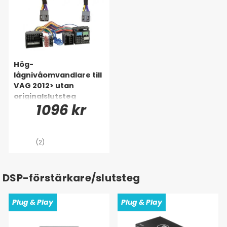
Hög-
lågnivåomvandlare till
VAG 2012> utan
originalslutsteg
1096 kr
(2)
DSP-förstärkare/slutsteg
Plug & Play
Plug & Play