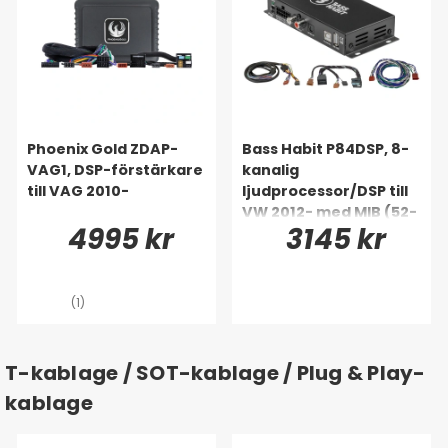
Phoenix Gold ZDAP-
Bass Habit P84DSP, 8-
VAG1, DSP-förstärkare
kanalig
till VAG 2010-
ljudprocessor/DSP till
VW 2012- med MIB (52-
4995 kr
3145 kr
pin)
(1)
T-kablage / SOT-kablage / Plug & Play-
kablage