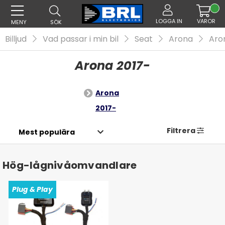
LOGGA IN
VAROR
MENY
SÖK
Billjud
Vad passar i min bil
Seat
Arona
Aro
Arona 2017-
Arona
2017-
Filtrera
Hög-lågnivåomvandlare
Plug & Play