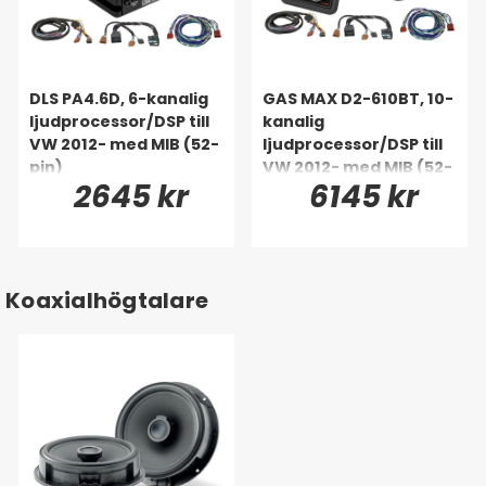
DLS PA4.6D, 6-kanalig
GAS MAX D2-610BT, 10-
ljudprocessor/DSP till
kanalig
VW 2012- med MIB (52-
ljudprocessor/DSP till
pin)
VW 2012- med MIB (52-
2645 kr
6145 kr
pin)
Koaxialhögtalare