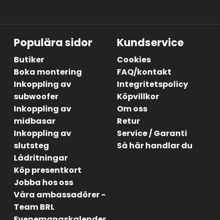
Populära sidor
Kundservice
Butiker
Cookies
Boka montering
FAQ/kontakt
Inkoppling av
Integritetspolicy
subwoofer
Köpvillkor
Inkoppling av
Om oss
midbasar
Retur
Inkoppling av
Service / Garanti
slutsteg
Så här handlar du
Lådritningar
Köp presentkort
Jobba hos oss
Våra ambassadörer -
Team BRL
Evenemangskalender