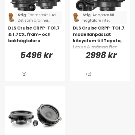
Stig
:
Fantastiskt ljud.
Stig
:
Adaptrar till
Det som drar ner
högtalare inte
betyget är att satsen
komplett, jag fick
DLS Cruise CRPP-TO1.7
DLS Cruise CRPP-TO1.7,
inte var komplett. Två
klippa och löda två av
& 1.7CX, fram- och
modellanpassat
adaptersladdar
högtalarna.
bakhögtalare
kitsystem till Toyota,
saknades, så jag fick
GällerToyota Rav4.
Lexus & många fler
klippa och löda i
5496 kr
2998 kr
stället för plugga in
och spela. (Toyota
Rav4)
(2)
(2)