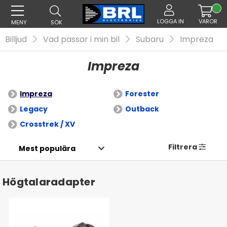
LOGGA IN
VAROR
MENY
SÖK
Billjud
Vad passar i min bil
Subaru
Impreza
Impreza
Impreza
Forester
Legacy
Outback
Crosstrek / XV
Filtrera
Högtalaradapter