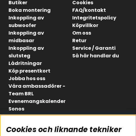
Butiker
Cookies
Boka montering
FAQ/kontakt
Inkoppling av
Integritetspolicy
subwoofer
Köpvillkor
Inkoppling av
Om oss
midbasar
Retur
Inkoppling av
Service / Garanti
slutsteg
Så här handlar du
Lådritningar
Köp presentkort
Jobba hos oss
Våra ambassadörer -
Team BRL
Evenemangskalender
Sonos
Cookies och liknande tekniker
Områden
Följ oss