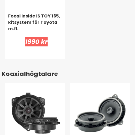
Focal Inside IS TOY 165,
kitsystem för Toyota
m.fl.
1990 kr
Koaxialhögtalare