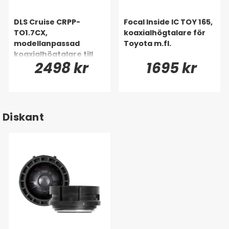
DLS Cruise CRPP-
Focal Inside IC TOY 165,
TO1.7CX,
koaxialhögtalare för
modellanpassad
Toyota m.fl.
koaxialhögtalare till
2498 kr
1695 kr
Toyota, Lexus & många
fler
Diskant