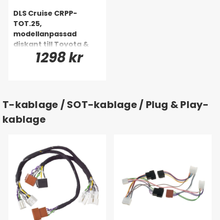
DLS Cruise CRPP-
TOT.25,
modellanpassad
diskant till Toyota &
1298 kr
Lexus m.fl
T-kablage / SOT-kablage / Plug & Play-
kablage