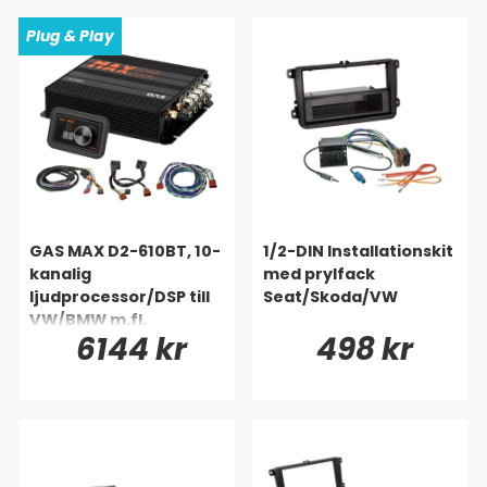
Plug & Play
GAS MAX D2-610BT, 10-
1/2-DIN Installationskit
kanalig
med prylfack
ljudprocessor/DSP till
Seat/Skoda/VW
VW/BMW m.fl.
6144 kr
498 kr
(Quadlock)