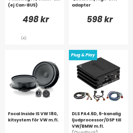
(ej Can-BUS)
adapter
498 kr
598 kr
(4)
Plug & Play
Focal Inside IS VW 180,
DLS PA4.6D, 6-kanalig
kitsystem för VW m.fl.
ljudprocessor/DSP till
VW/BMW m.fl.
(Quadlock)