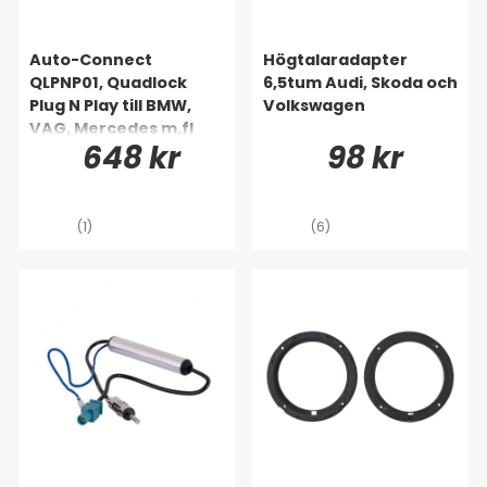
Auto-Connect
Högtalaradapter
QLPNP01, Quadlock
6,5tum Audi, Skoda och
Plug N Play till BMW,
Volkswagen
VAG, Mercedes m.fl
648 kr
98 kr
(1)
(6)