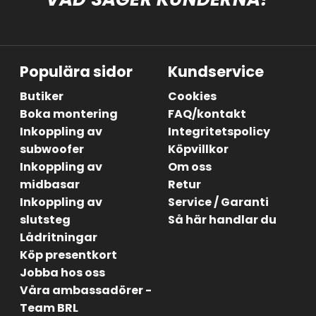
Populära sidor
Kundservice
Butiker
Cookies
Boka montering
FAQ/kontakt
Inkoppling av
Integritetspolicy
subwoofer
Köpvillkor
Inkoppling av
Om oss
midbasar
Retur
Inkoppling av
Service / Garanti
slutsteg
Så här handlar du
Lådritningar
Köp presentkort
Jobba hos oss
Våra ambassadörer -
Team BRL