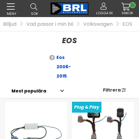
LOGGA IN
VAROR
MENY
SÖK
Billjud
Vad passar i min bil
Volkswagen
EOS
EOS
Eos
2006-
2015
Filtrera
Plug & Play