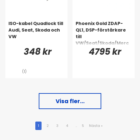
ISO-kabel Quadlock till
Phoenix Gold ZDAP-
Audi, Seat, Skoda och
QL1, DSP-förstärkare
VW
till
VW/Seat/Skoda/Merc
348 kr
4795 kr
edes m.fl. 1998-2020
(1)
Visa fler...
1
2
3
4
..
5
Nästa
»