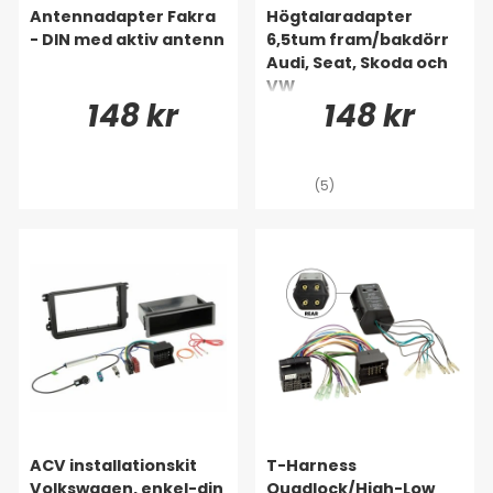
Antennadapter Fakra
Högtalaradapter
- DIN med aktiv antenn
6,5tum fram/bakdörr
Audi, Seat, Skoda och
VW
148 kr
148 kr
(5)
ACV installationskit
T-Harness
Volkswagen, enkel-din
Quadlock/High-Low