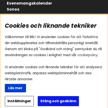
Evenemangskalender
Sonos
Cookies och liknande tekniker
Områden
Följ oss
Instagram
Billjud
Välkommen till BRL! Vi använder cookies för att förbättra
Hemmaljud
Facebook
din webbupplevelse och tillhandahålla personligt innehåll.
Medarbetare
Genom att klicka på "Godkänd och stäng" samtycker du till
Youtube
Vad passar i min bil
användningen av cookies i enlighet med vår
cookiepolicy
.
Yamaha Musiccast
Tiktok
Ljud till A-traktorn
Vi använder cookies och liknande tekniker för att analysera
Ljud till båten
webbplatstrafik, anpassa webbplatsinnehåll och visa
Ljud till lastbil
riktade annonser.
Ljus till A-traktorn
Läs mer
Visselblåsning
Inställningar
Stäng och godkänn
Copyright © 2026 - BRL Electronics