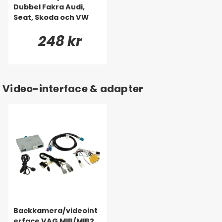
Dubbel Fakra Audi,
Seat, Skoda och VW
248 kr
Video-interface & adapter
Backkamera/videoint
erface VAG MIB/MIB2