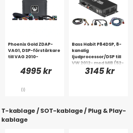
Phoenix Gold ZDAP-
Bass Habit P84DSP, 8-
VAG1, DSP-förstärkare
kanalig
till VAG 2010-
ljudprocessor/DSP till
VW 2012- med MIB (52-
4995 kr
3145 kr
pin)
(1)
T-kablage / SOT-kablage / Plug & Play-
kablage