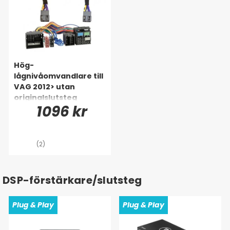
Hög-
lågnivåomvandlare till
VAG 2012> utan
originalslutsteg
1096 kr
(2)
DSP-förstärkare/slutsteg
Plug & Play
Plug & Play