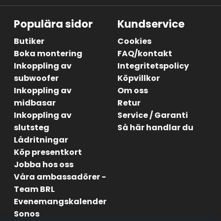
Populära sidor
Kundservice
Butiker
Cookies
Boka montering
FAQ/kontakt
Inkoppling av
Integritetspolicy
subwoofer
Köpvillkor
Inkoppling av
Om oss
midbasar
Retur
Inkoppling av
Service / Garanti
slutsteg
Så här handlar du
Lådritningar
Köp presentkort
Jobba hos oss
Våra ambassadörer -
Team BRL
Evenemangskalender
Sonos