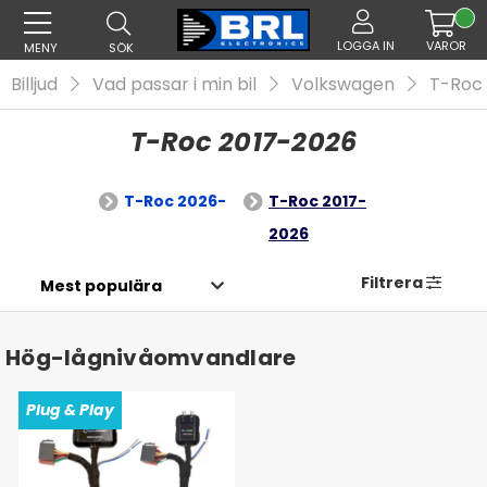
LOGGA IN
VAROR
MENY
SÖK
Billjud
Vad passar i min bil
Volkswagen
T-Roc
T-Roc 2017-2026
T-Roc 2026-
T-Roc 2017-
2026
Filtrera
Hög-lågnivåomvandlare
Plug & Play