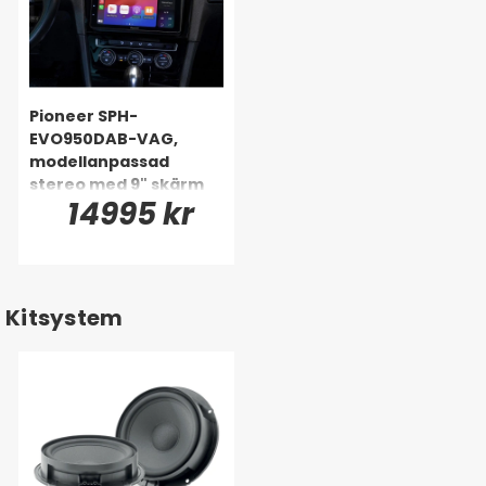
Pioneer SPH-
EVO950DAB-VAG,
modellanpassad
stereo med 9" skärm
14995 kr
till VW
Kitsystem