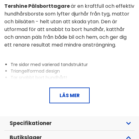
Tershine Pälsborttagare
är en kraftfull och effektiv
hundhårsborste som lyfter djurhår från tyg, mattor
och bilsäten - helt utan att skada ytan. Den är
utformad för att snabbt ta bort hundhår, katthår
och annan päls från både bil och hem, och ger dig
ett renare resultat med mindre ansträngning.
Tre sidor med varierad tandstruktur
Triangelformad design
Tar snabbt bort hundhårt!
Perfekt till bil, soffor, mattor och andra textiler
LÄS MER
Specifikationer
Butikslager