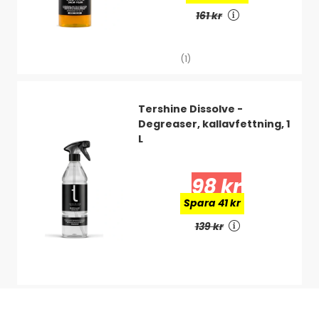
161 kr
(1)
Tershine Dissolve -
Degreaser, kallavfettning, 1
L
98 kr
Spara 41 kr
139 kr