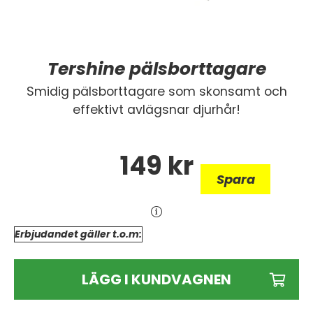
Tershine pälsborttagare
Smidig pälsborttagare som skonsamt och
effektivt avlägsnar djurhår!
149
kr
Spara
Erbjudandet gäller t.o.m:
LÄGG I KUNDVAGNEN