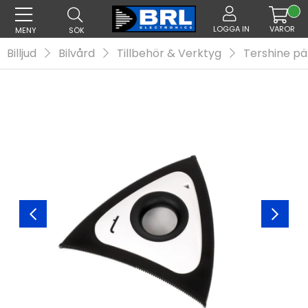
LOGGA IN
VAROR
MENY
SÖK
Billjud
Bilvård
Tillbehör & Verktyg
Tershine pä