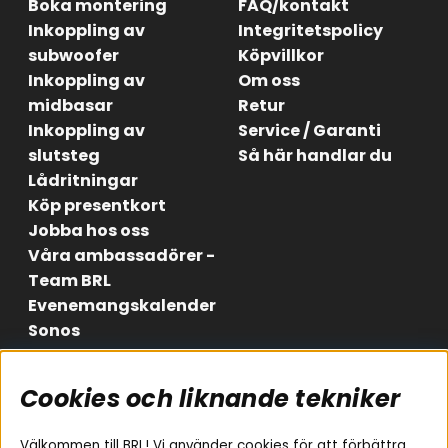
Boka montering
FAQ/kontakt
Inkoppling av
Integritetspolicy
subwoofer
Köpvillkor
Inkoppling av
Om oss
midbasar
Retur
Inkoppling av
Service / Garanti
slutsteg
Så här handlar du
Lådritningar
Köp presentkort
Jobba hos oss
Våra ambassadörer -
Team BRL
Evenemangskalender
Sonos
Cookies och liknande tekniker
Områden
Följ oss
Instagram
Billjud
Välkommen till BRL! Vi använder cookies för att förbättra