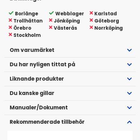
Borlänge
Webblager
Karlstad
Trollhättan
Jönköping
Göteborg
Örebro
Västerås
Norrköping
Stockholm
Om varumärket
Borsten har tre sidor med gradvis varierad tandstruktur, från
Du har nyligen tittat på
tätare till grövre, så att du enkelt kan anpassa rengöringen
efter material och hur djupt håren sitter fast. De finare
Liknande produkter
tänderna fångar upp ytliga hårstrån medan de grövre
tänderna lyfter envis päls från textilier, bilklädsel och
Du kanske gillar
mattor.
Manualer/Dokument
Den triangelformade designen gör det enkelt att komma åt
där du annars inte når: hörn, kanter, skarvar och trånga
Rekommenderade tillbehör
utrymmen som ofta samlar mest päls. Perfekt för bilens
interiör, barnvagnar, soffor, mattor och andra textilytor som
behöver snabb och skonsam uppfräschning.