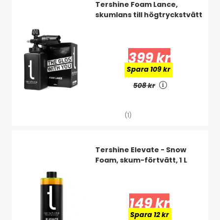
Tershine Foam Lance,
Kort sagt: En smart, mångsidig och oumbärlig borste för dig
skumlans till högtryckstvätt
som vill bli av med djurhår snabbt och effektivt. Lika självklar
i bilen som i soffan hemma!
399 kr
Spara 109 kr
508 kr
(1)
Tershine Elevate - Snow
Foam, skum-förtvätt, 1 L
149 kr
Spara 12 kr